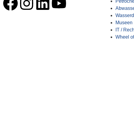
Petroch
Abwasse
Wasserde
Museen 
IT / Rec
Wheel of