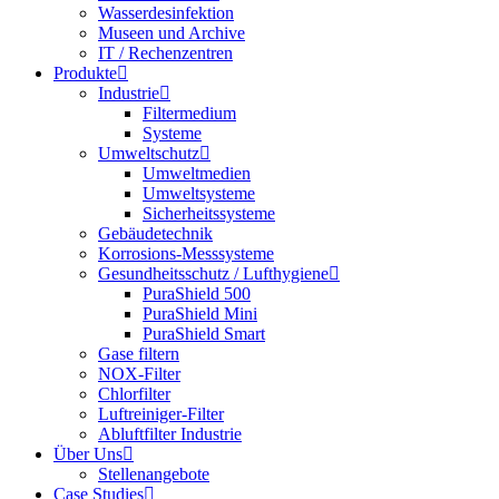
Wasserdesinfektion
Museen und Archive
IT / Rechenzentren
Produkte
Industrie
Filtermedium
Systeme
Umweltschutz
Umweltmedien
Umweltsysteme
Sicherheitssysteme
Gebäudetechnik
Korrosions-Messsysteme
Gesundheitsschutz / Lufthygiene
PuraShield 500
PuraShield Mini
PuraShield Smart
Gase filtern
NOX-Filter
Chlorfilter
Luftreiniger-Filter
Abluftfilter Industrie
Über Uns
Stellenangebote
Case Studies