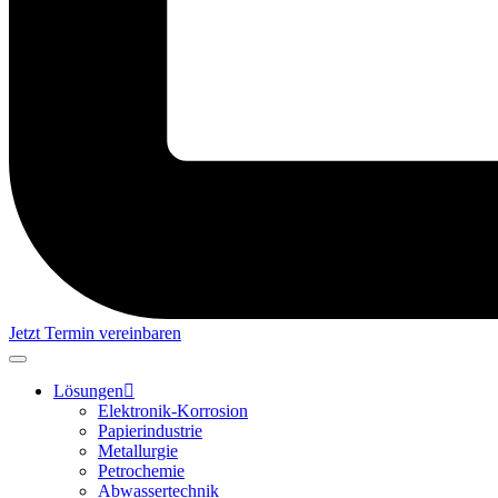
Jetzt Termin vereinbaren
Lösungen
Elektronik-Korrosion
Papierindustrie
Metallurgie
Petrochemie
Abwassertechnik