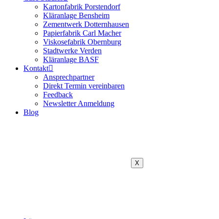
Kartonfabrik Porstendorf
Kläranlage Bensheim
Zementwerk Dotternhausen
Papierfabrik Carl Macher
Viskosefabrik Obernburg
Stadtwerke Verden
Kläranlage BASF
Kontakt
Ansprechpartner
Direkt Termin vereinbaren
Feedback
Newsletter Anmeldung
Blog
X