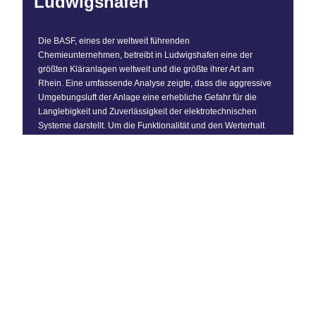
Ludwigshafen
Die BASF, eines der weltweit führenden
Chemieunternehmen, betreibt in Ludwigshafen eine der
größten Kläranlagen weltweit und die größte ihrer Art am
Rhein. Eine umfassende Analyse zeigte, dass die aggressive
Umgebungsluft der Anlage eine erhebliche Gefahr für die
Langlebigkeit und Zuverlässigkeit der elektrotechnischen
Systeme darstellt. Um die Funktionalität und den Werterhalt
langfristig zu sichern, waren proaktive Maßnahmen
erforderlich.
"Nach der Inbetriebnahme waren langfristig keine
Ablagerungen und Verfärbungen an den elektrischen
Bauteilen zu erkennen."
T. Weber
Assetmanagement