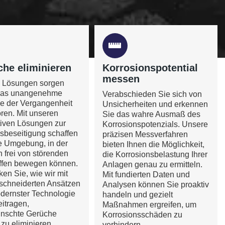
he eliminieren
Korrosionspotential
messen
 Lösungen sorgen
 das unangenehme
Verabschieden Sie sich von
e der Vergangenheit
Unsicherheiten und erkennen
ren. Mit unseren
Sie das wahre Ausmaß des
tiven Lösungen zur
Korrosionspotenzials. Unsere
sbeseitigung schaffen
präzisen Messverfahren
ne Umgebung, in der
bieten Ihnen die Möglichkeit,
h frei von störenden
die Korrosionsbelastung Ihrer
offen bewegen können.
Anlagen genau zu ermitteln.
en Sie, wie wir mit
Mit fundierten Daten und
chneiderten Ansätzen
Analysen können Sie proaktiv
dernster Technologie
handeln und gezielt
itragen,
Maßnahmen ergreifen, um
nschte Gerüche
Korrosionsschäden zu
v zu eliminieren.
verhindern.