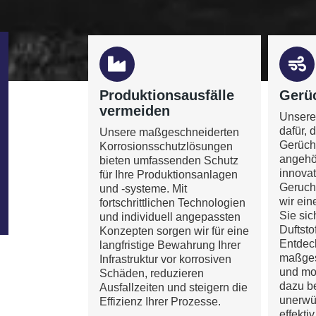
Produktionsausfälle
Gerüc
vermeiden
Unsere
dafür,
Unsere maßgeschneiderten
Gerüch
Korrosionsschutzlösungen
angehö
bieten umfassenden Schutz
innova
für Ihre Produktionsanlagen
Geruch
und -systeme. Mit
wir ei
fortschrittlichen Technologien
Sie sic
und individuell angepassten
Duftst
Konzepten sorgen wir für eine
Entdeck
langfristige Bewahrung Ihrer
maßges
Infrastruktur vor korrosiven
und mo
Schäden, reduzieren
dazu be
Ausfallzeiten und steigern die
unerwü
Effizienz Ihrer Prozesse.
effekti