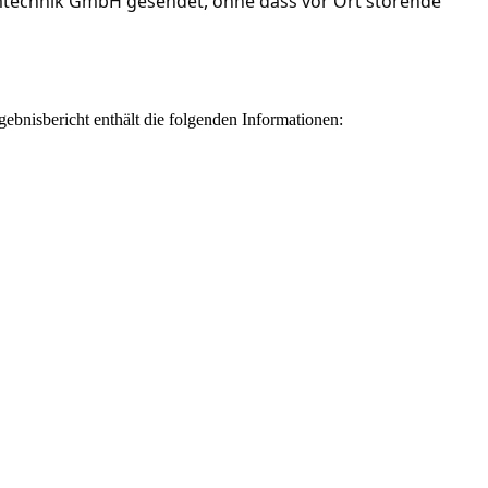
mtechnik GmbH gesendet, ohne dass vor Ort störende 
bnisbericht enthält die folgenden Informationen: