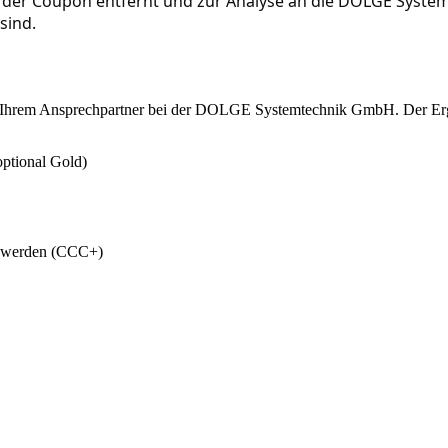
 der Coupon entfernt und zur Analyse an die DOLGE Syste
sind.
n Ihrem Ansprechpartner bei der DOLGE Systemtechnik GmbH. Der Erge
optional Gold)
lt werden (CCC+)