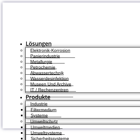
Zum
Inhalt
springen
Lösungen
Elektronik-Korrosion
Papierindustrie
Metallurgie
Petrochemie
Abwassertechnik
Wasserdesinfektion
Museen Und Archive
IT / Rechenzentren
Produkte
Industrie
Filtermedium
Systeme
Umweltschutz
Umweltmedien
Umweltsysteme
Sicherheitssysteme