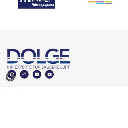
Information
Elektronik-Korrosion
Papierindustrie
Metallurgie
Petrochemie