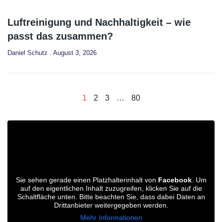
Luftreinigung und Nachhaltigkeit – wie
passt das zusammen?
Daniel Schutz
August 3, 2026
1
2
3
…
80
Sie sehen gerade einen Platzhalterinhalt von
Facebook
. Um
auf den eigentlichen Inhalt zuzugreifen, klicken Sie auf die
Schaltfläche unten. Bitte beachten Sie, dass dabei Daten an
Drittanbieter weitergegeben werden.
Mehr Informationen