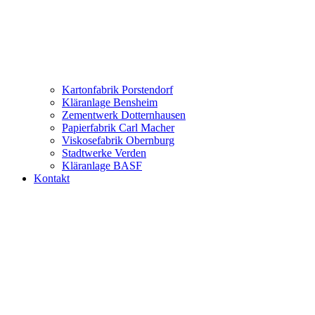
Kartonfabrik Porstendorf
Kläranlage Bensheim
Zementwerk Dotternhausen
Papierfabrik Carl Macher
Viskosefabrik Obernburg
Stadtwerke Verden
Kläranlage BASF
Kontakt