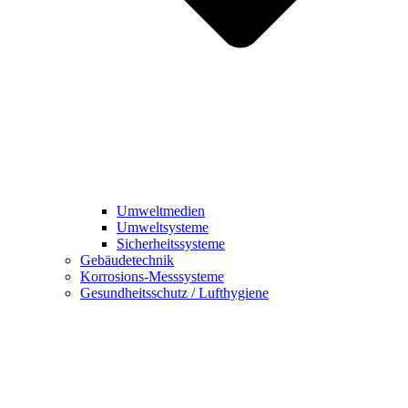
Umweltmedien
Umweltsysteme
Sicherheitssysteme
Gebäudetechnik
Korrosions-Messsysteme
Gesundheitsschutz / Lufthygiene