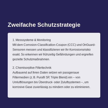
Zweifache Schutzstrategie
1. Messsysteme & Monitoring
Mit dem Corrosion‑Classification‑Coupon (CCC) und OnGuard-
Sensoren messen und klassifizieren wir Ihr Korrosionsrisiko
exakt. So erkennen wir frühzeitig Gefährdungen und ergreifen
gezielte Schutzmaßnahmen.
2. Chemisorptive Filtertechnik
Aufbauend auf Ihren Daten setzen wir passgenaue
Filtermedien (z. B. Purafil SP, Triple Blend) ein – von
Umluftlösungen bis Überdruck- oder Zuluftsystemen –, um
korrosive Gase zuverlässig zu mindern oder zu eliminieren.